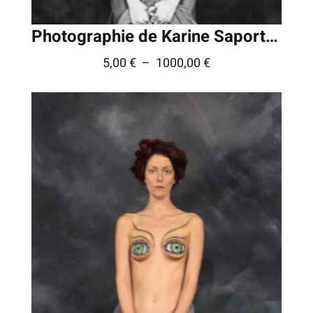
Photographie de Karine Saporta © – Série » FIFF »
Plage
5,00
€
–
1000,00
€
de
prix :
5,00 €
à
1000,00 €