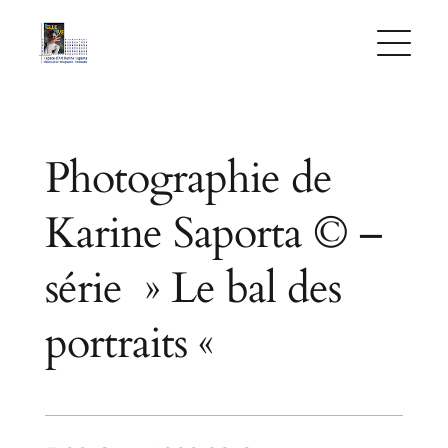
Skip
to
content
Photographie de
Karine Saporta © –
série » Le bal des
portraits «