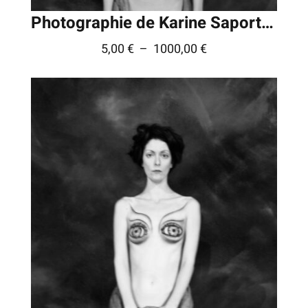
Photographie de Karine Saporta © – Série » FIFF »
Plage
5,00
€
–
1000,00
€
de
prix :
5,00 €
à
1000,00 €