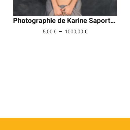
Photographie de Karine Saporta © – Série » FIFF «
Plage
5,00
€
–
1000,00
€
de
prix :
5,00 €
à
1000,00 €