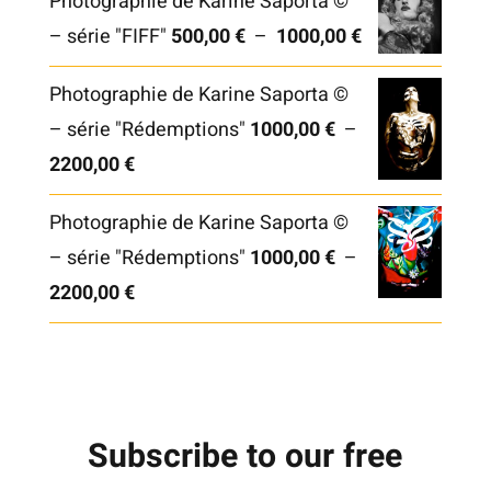
Photographie de Karine Saporta ©
Plage
– série "FIFF"
500,00
€
–
1000,00
€
de
Photographie de Karine Saporta ©
prix :
– série "Rédemptions"
1000,00
€
–
500,00 €
Plage
2200,00
€
à
de
1000,00 €
Photographie de Karine Saporta ©
prix :
– série "Rédemptions"
1000,00
€
–
1000,00 €
Plage
2200,00
€
à
de
2200,00 €
prix :
1000,00 €
à
Subscribe to our free
2200,00 €