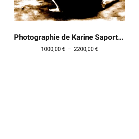
Photographie de Karine Saporta © – série « Rédemptions »
Plage
1000,00
€
–
2200,00
€
de
prix :
1000,00 €
à
2200,00 €