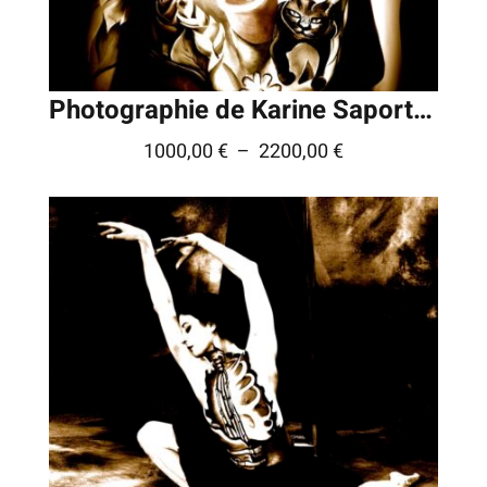
Photographie de Karine Saporta © – série « Rédemptions »
Plage
1000,00
€
–
2200,00
€
de
prix :
1000,00 €
à
2200,00 €