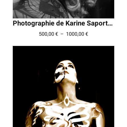
Photographie de Karine Saporta © – série « FIFF »
Plage
500,00
€
–
1000,00
€
de
prix :
500,00 €
à
1000,00 €